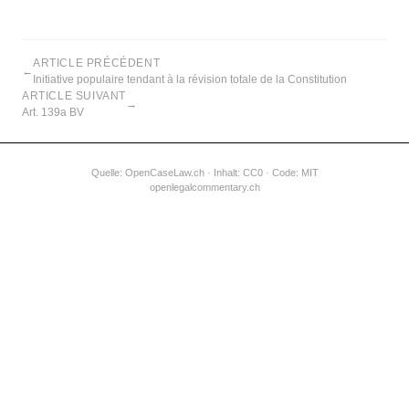
ARTICLE PRÉCÉDENT
←
Initiative populaire tendant à la révision totale de la Constitution
ARTICLE SUIVANT
→
Art. 139a BV
Quelle:
OpenCaseLaw.ch
· Inhalt: CC0 · Code: MIT
openlegalcommentary.ch