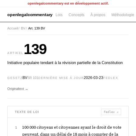
openlegalcommentary est en développement actif.
openlegalcommentary
Lois
Concepts
À propos
Méthodologie
Accueil
/
BV
/
Art. 139 BV
139
ARTIKEL
Initiative populaire tendant à la révision partielle de la Constitution
BV
2026-03-23
SR 101
GESETZ
DERNIÈRE MISE À JOUR
FEDLEX
Originaltext →
TEXTE DE LOI
Fedlex ↗
100 000 citoyens et citoyennes ayant le droit de vote
1
peuvent, dans un délai de 18 mois à compter de la