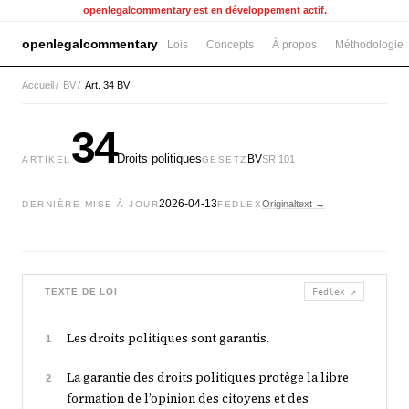
openlegalcommentary est en développement actif.
openlegalcommentary
Lois
Concepts
À propos
Méthodologie
Accueil
/
BV
/
Art. 34 BV
34
Droits politiques
BV
SR 101
ARTIKEL
GESETZ
2026-04-13
Originaltext →
DERNIÈRE MISE À JOUR
FEDLEX
TEXTE DE LOI
Fedlex ↗
Les droits politiques sont garantis.
1
La garantie des droits politiques protège la libre
2
formation de l’opinion des citoyens et des