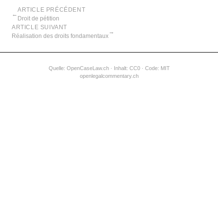
ARTICLE PRÉCÉDENT
←
Droit de pétition
ARTICLE SUIVANT
→
Réalisation des droits fondamentaux
Quelle:
OpenCaseLaw.ch
· Inhalt: CC0 · Code: MIT
openlegalcommentary.ch