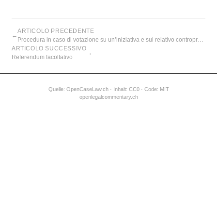
ARTICOLO PRECEDENTE
←
Procedura in caso di votazione su un’iniziativa e sul relativo controprogetto
ARTICOLO SUCCESSIVO
→
Referendum facoltativo
Quelle:
OpenCaseLaw.ch
· Inhalt: CC0 · Code: MIT
openlegalcommentary.ch