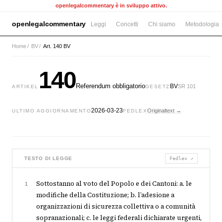
openlegalcommentary è in sviluppo attivo.
openlegalcommentary
Leggi
Concetti
Chi siamo
Metodologia
Home
/
BV
/
Art. 140 BV
140
Referendum obbligatorio
BV
SR 101
ARTIKEL
GESETZ
2026-03-23
Originaltext →
ULTIMO AGGIORNAMENTO
FEDLEX
TESTO DI LEGGE
Fedlex ↗
Sottostanno al voto del Popolo e dei Cantoni: a. le
1
modifiche della Costituzione; b. l’adesione a
organizzazioni di sicurezza collettiva o a comunità
sopranazionali; c. le leggi federali dichiarate urgenti,