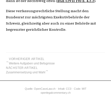
dann ist der Rechtsweg offen (
BGE 129 II 193 E. 4.2.2
).
Diese verfassungsrechtliche Stellung macht den
Bundesrat zur mächtigsten Exekutivbehörde der
Schweiz, gleichzeitig aber auch zu einer Behörde mit
begrenzter gerichtlicher Kontrolle.
VORHERIGER ARTIKEL
←
Weitere Aufgaben und Befugnisse
NÄCHSTER ARTIKEL
→
Zusammensetzung und Wahl
Quelle:
OpenCaseLaw.ch
· Inhalt: CC0 · Code: MIT
openlegalcommentary.ch