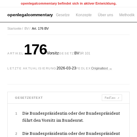
openlegalcommentary befindet sich in aktiver Entwicklung.
openlegalcommentary
Gesetze
Konzepte
Über uns
Methodik
Startseite
/
BV
/
Art. 176 BV
176
Vorsitz
BV
SR 101
ARTIKEL
GESETZ
2026-03-23
Originaltext →
LETZTE AKTUALISIERUNG
FEDLEX
GESETZESTEXT
Fedlex ↗
Die Bundespräsidentin oder der Bundespräsident
1
führt den Vorsitz im Bundesrat.
Die Bundespräsidentin oder der Bundespräsident
2