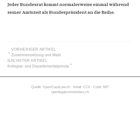
Jeder Bundesrat kommt normalerweise einmal während
seiner Amtszeit als Bundespräsident an die Reihe.
VORHERIGER ARTIKEL
←
Zusammensetzung und Wahl
NÄCHSTER ARTIKEL
→
Kollegial- und Departementalprinzip
Quelle:
OpenCaseLaw.ch
· Inhalt: CC0 · Code: MIT
openlegalcommentary.ch