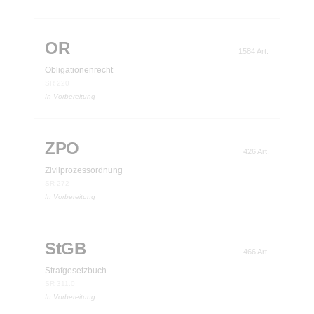
OR
1584 Art.
Obligationenrecht
SR 220
In Vorbereitung
ZPO
426 Art.
Zivilprozessordnung
SR 272
In Vorbereitung
StGB
466 Art.
Strafgesetzbuch
SR 311.0
In Vorbereitung