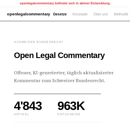
openlegalcommentary befindet sich in aktiver Entwicklung.
openlegalcommentary
Gesetze
Konzepte
Über uns
Methodik
SCHWEIZER BUNDESRECHT
Open Legal Commentary
Offener, KI-generierter, täglich aktualisierter
Kommentar zum Schweizer Bundesrecht.
4'843
963K
ARTIKEL
ENTSCHEIDE