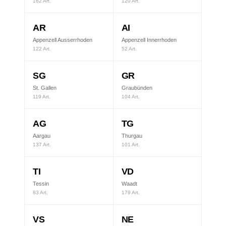
162 Art.
120 Art.
AR
AI
Appenzell Ausserrhoden
Appenzell Innerrhoden
122 Art.
52 Art.
SG
GR
St. Gallen
Graubünden
119 Art.
104 Art.
AG
TG
Aargau
Thurgau
137 Art.
101 Art.
TI
VD
Tessin
Waadt
83 Art.
179 Art.
VS
NE