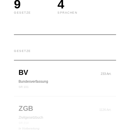
9
4
GESETZE
SPRACHEN
GESETZE
BV
233 Art.
Bundesverfassung
SR 101
ZGB
1126 Art.
Zivilgesetzbuch
SR 210
In Vorbereitung