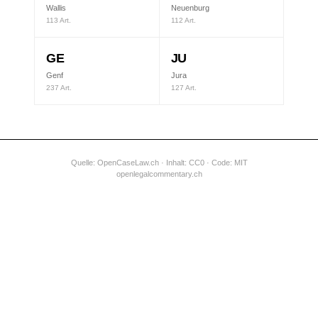
Wallis
Neuenburg
113 Art.
112 Art.
GE
JU
Genf
Jura
237 Art.
127 Art.
Quelle:
OpenCaseLaw.ch
· Inhalt: CC0 · Code: MIT
openlegalcommentary.ch