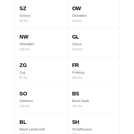
SZ
OW
Schwyz
Obwalden
93 Art.
123 Art.
NW
GL
Nidwalden
Glarus
102 Art.
154 Art.
ZG
FR
Zug
Freiburg
87 Art.
153 Art.
SO
BS
Solothurn
Basel-Stadt
152 Art.
151 Art.
BL
SH
Basel-Landschaft
Schaffhausen