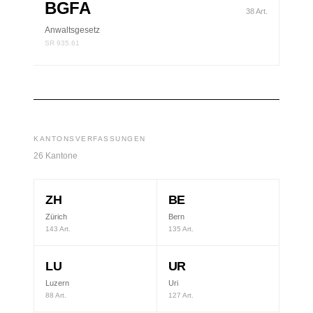
BGFA
38 Art.
Anwaltsgesetz
SR 935.61
KANTONSVERFASSUNGEN
26 Kantone
ZH
BE
Zürich
Bern
143 Art.
135 Art.
LU
UR
Luzern
Uri
88 Art.
127 Art.