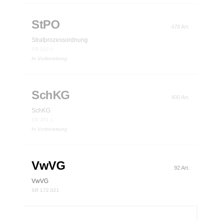
StPO
478 Art.
Strafprozessordnung
SR 312.0
In Vorbereitung
SchKG
400 Art.
SchKG
SR 281.1
In Vorbereitung
VwVG
92 Art.
VwVG
SR 172.021