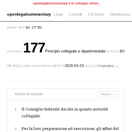
openlegalcommentary è in sviluppo attivo.
openlegalcommentary
Leggi
Concetti
Chi siamo
Metodologia
Home
/
BV
/
Art. 177 BV
177
Principio collegiale e dipartimentale
BV
ARTIKEL
GESETZ
2026-03-23
SR 101
Originaltext →
ULTIMO AGGIORNAMENTO
FEDLEX
TESTO DI LEGGE
Fedlex ↗
Il Consiglio federale decide in quanto autorità
1
collegiale.
Per la loro preparazione ed esecuzione, gli affari del
2