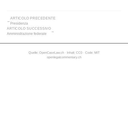
ARTICOLO PRECEDENTE
←
Presidenza
ARTICOLO SUCCESSIVO
→
Amministrazione federale
Quelle:
OpenCaseLaw.ch
· Inhalt: CC0 · Code: MIT
openlegalcommentary.ch