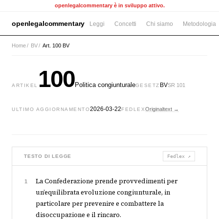
openlegalcommentary è in sviluppo attivo.
openlegalcommentary
Leggi
Concetti
Chi siamo
Metodologia
Home
/
BV
/
Art. 100 BV
100
Politica congiunturale
BV
SR 101
ARTIKEL
GESETZ
2026-03-22
Originaltext →
ULTIMO AGGIORNAMENTO
FEDLEX
TESTO DI LEGGE
Fedlex ↗
La Confederazione prende provvedimenti per
1
un’equilibrata evoluzione congiunturale, in
particolare per prevenire e combattere la
disoccupazione e il rincaro.