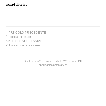
tempi di crisi.
ARTICOLO PRECEDENTE
←
Politica monetaria
ARTICOLO SUCCESSIVO
→
Politica economica esterna
Quelle:
OpenCaseLaw.ch
· Inhalt: CC0 · Code: MIT
openlegalcommentary.ch