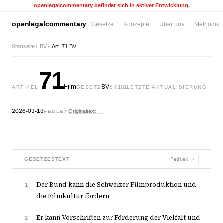
openlegalcommentary befindet sich in aktiver Entwicklung.
openlegalcommentary
Gesetze
Konzepte
Über uns
Methodik
Startseite
/
BV
/
Art. 71 BV
71
Film
BV
SR 101
ARTIKEL
GESETZ
LETZTE AKTUALISIERUNG
2026-03-18
Originaltext →
FEDLEX
GESETZESTEXT
Fedlex ↗
Der Bund kann die Schweizer Filmproduktion und
1
die Filmkultur fördern.
Er kann Vorschriften zur Förderung der Vielfalt und
2