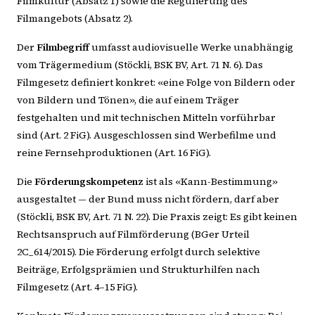
Filmkultur (Absatz 1) sowie die Regulierung des
Filmangebots (Absatz 2).
Der
Filmbegriff
umfasst audiovisuelle Werke unabhängig
vom Trägermedium (Stöckli, BSK BV, Art. 71 N. 6). Das
Filmgesetz definiert konkret: «eine Folge von Bildern oder
von Bildern und Tönen», die auf einem Träger
festgehalten und mit technischen Mitteln vorführbar
sind (Art. 2 FiG). Ausgeschlossen sind Werbefilme und
reine Fernsehproduktionen (Art. 16 FiG).
Die
Förderungskompetenz
ist als «Kann-Bestimmung»
ausgestaltet — der Bund muss nicht fördern, darf aber
(Stöckli, BSK BV, Art. 71 N. 22). Die Praxis zeigt: Es gibt keinen
Rechtsanspruch auf Filmförderung (BGer Urteil
2C_614/2015). Die Förderung erfolgt durch selektive
Beiträge, Erfolgsprämien und Strukturhilfen nach
Filmgesetz (Art. 4–15 FiG).