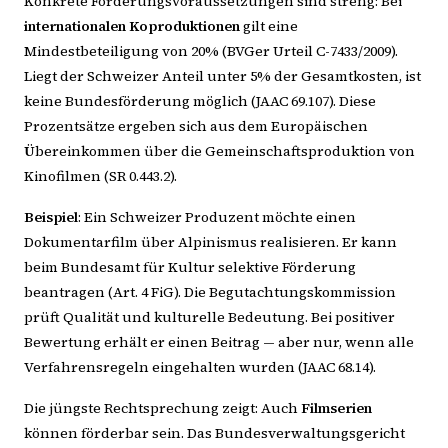
Konkrete Förderungsvoraussetzungen sind streng: Bei
internationalen Koproduktionen
gilt eine
Mindestbeteiligung von 20% (BVGer Urteil C-7433/2009).
Liegt der Schweizer Anteil unter 5% der Gesamtkosten, ist
keine Bundesförderung möglich (JAAC 69.107). Diese
Prozentsätze ergeben sich aus dem Europäischen
Übereinkommen über die Gemeinschaftsproduktion von
Kinofilmen (SR 0.443.2).
Beispiel
: Ein Schweizer Produzent möchte einen
Dokumentarfilm über Alpinismus realisieren. Er kann
beim Bundesamt für Kultur selektive Förderung
beantragen (Art. 4 FiG). Die Begutachtungskommission
prüft Qualität und kulturelle Bedeutung. Bei positiver
Bewertung erhält er einen Beitrag — aber nur, wenn alle
Verfahrensregeln eingehalten wurden (JAAC 68.14).
Die jüngste Rechtsprechung zeigt: Auch
Filmserien
können förderbar sein. Das Bundesverwaltungsgericht