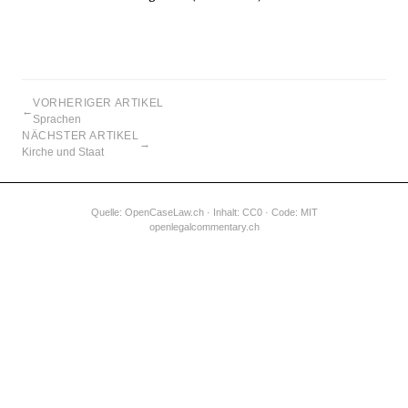
VORHERIGER ARTIKEL
←
Sprachen
NÄCHSTER ARTIKEL
→
Kirche und Staat
Quelle:
OpenCaseLaw.ch
· Inhalt: CC0 · Code: MIT
openlegalcommentary.ch