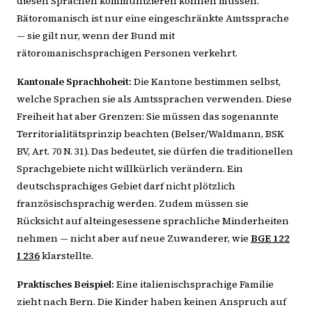
diesen Sprachen kommunizieren können müssen.
Rätoromanisch ist nur eine eingeschränkte Amtssprache
— sie gilt nur, wenn der Bund mit
rätoromanischsprachigen Personen verkehrt.
Kantonale Sprachhoheit:
Die Kantone bestimmen selbst,
welche Sprachen sie als Amtssprachen verwenden. Diese
Freiheit hat aber Grenzen: Sie müssen das sogenannte
Territorialitätsprinzip beachten (Belser/Waldmann, BSK
BV, Art. 70 N. 31). Das bedeutet, sie dürfen die traditionellen
Sprachgebiete nicht willkürlich verändern. Ein
deutschsprachiges Gebiet darf nicht plötzlich
französischsprachig werden. Zudem müssen sie
Rücksicht auf alteingesessene sprachliche Minderheiten
nehmen — nicht aber auf neue Zuwanderer, wie
BGE 122
I 236
klarstellte.
Praktisches Beispiel:
Eine italienischsprachige Familie
zieht nach Bern. Die Kinder haben keinen Anspruch auf