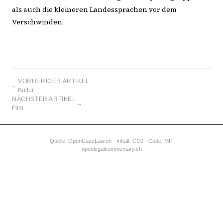
als auch die kleineren Landessprachen vor dem
Verschwinden.
VORHERIGER ARTIKEL
←
Kultur
NÄCHSTER ARTIKEL
→
Film
Quelle:
OpenCaseLaw.ch
· Inhalt: CC0 · Code: MIT
openlegalcommentary.ch