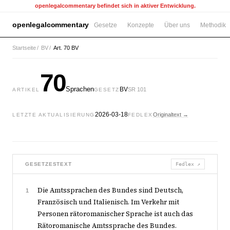
openlegalcommentary befindet sich in aktiver Entwicklung.
openlegalcommentary
Gesetze
Konzepte
Über uns
Methodik
Startseite
/
BV
/
Art. 70 BV
70
Sprachen
BV
SR 101
ARTIKEL
GESETZ
2026-03-18
Originaltext →
LETZTE AKTUALISIERUNG
FEDLEX
GESETZESTEXT
Fedlex ↗
Die Amtssprachen des Bundes sind Deutsch,
1
Französisch und Italienisch. Im Verkehr mit
Personen rätoromanischer Sprache ist auch das
Rätoromanische Amtssprache des Bundes.