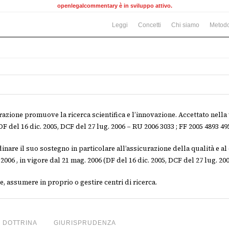
openlegalcommentary è in sviluppo attivo.
Leggi
Concetti
Chi siamo
Metodo
azione promuove la ricerca scientifica e l’innovazione. Accettato nella 
F del 16 dic. 2005, DCF del 27 lug. 2006 – RU 2006 3033 ; FF 2005 4893 495
nare il suo sostegno in particolare all’assicurazione della qualità e a
2006 , in vigore dal 21 mag. 2006 (DF del 16 dic. 2005, DCF del 27 lug. 200
e, assumere in proprio o gestire centri di ricerca.
DOTTRINA
GIURISPRUDENZA