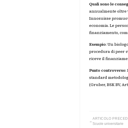
Quali sono le conse
annualmente oltre 90
Innosuisse promuove
economia. Le persone
finanziamento, come
Esempio
: Un biolog
procedura di peer-re
riceve il finanziame
Punto controverso
:
standard metodologic
(Gruber, BSK BV, Art. 
ARTICOLO PRECE
←
Scuole universitarie