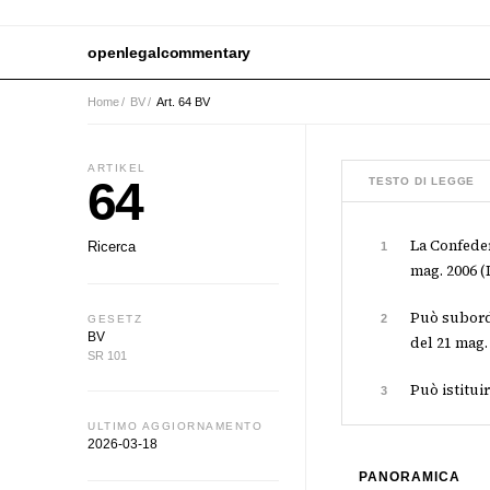
openlegalcommentary
Home
/
BV
/
Art. 64 BV
ARTIKEL
64
TESTO DI LEGGE
La Confeder
Ricerca
1
mag. 2006 (D
Può subordi
2
GESETZ
BV
del 21 mag. 
SR 101
Può istituir
3
ULTIMO AGGIORNAMENTO
2026-03-18
PANORAMICA