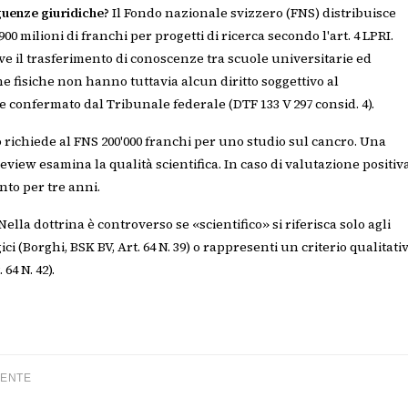
guenze giuridiche?
Il Fondo nazionale svizzero (FNS) distribuisce
0 milioni di franchi per progetti di ricerca secondo l'art. 4 LPRI.
 il trasferimento di conoscenze tra scuole universitarie ed
 fisiche non hanno tuttavia alcun diritto soggettivo al
 confermato dal Tribunale federale (DTF 133 V 297 consid. 4).
o richiede al FNS 200'000 franchi per uno studio sul cancro. Una
view esamina la qualità scientifica. In caso di valutazione positiva
nto per tre anni.
 Nella dottrina è controverso se «scientifico» si riferisca solo agli
i (Borghi, BSK BV, Art. 64 N. 39) o rappresenti un criterio qualitati
64 N. 42).
DENTE