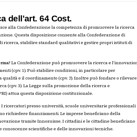
 dell'art. 64 Cost.
erisce alla Confederazione la competenza di promuovere la ricerca
ovazione. Questa disposizione consente alla Confederazione di
i ricerca, stabilire standard qualitativi e gestire propri istituti di
orma?
La Confederazione può promuovere la ricerca e l'innovazio
enti (cpv. 1). Può stabilire condizioni, in particolare per
a qualità e il coordinamento (cpv. 2). Inoltre può fondare o rilevare
cerca (cpv. 3). La Legge sulla promozione della ricerca e
RI) attua questa disposizione costituzionale.
?
I ricercatori presso università, scuole universitarie professionali
sono richiedere finanziamenti. Le imprese beneficiano della
vazione tramite Innosuisse. I cittadini e le cittadine beneficiano
e conoscenze scientifiche e delle innovazioni tecniche.