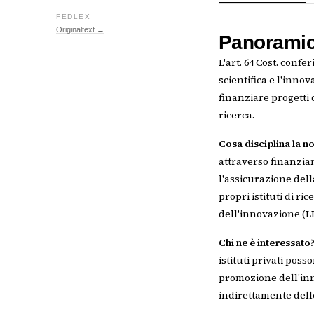
FEDLEX
Originaltext →
Panoramica
L'art. 64 Cost. conf
scientifica e l'inn
finanziare progetti d
ricerca.
Cosa disciplina la n
attraverso finanziam
l'assicurazione dell
propri istituti di ri
dell'innovazione (LP
Chi ne è interessato
istituti privati pos
promozione dell'inno
indirettamente dell