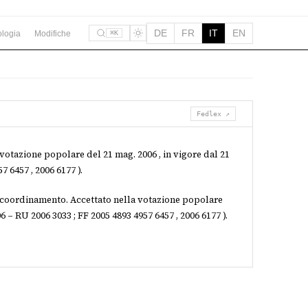
DE
FR
IT
EN
logia
Modifiche
⌘K
Fedlex ↗
votazione popolare del 21 mag. 2006 , in vigore dal 21
7 6457 , 2006 6177 ).
l coordinamento. Accettato nella votazione popolare
6 – RU 2006 3033 ; FF 2005 4893 4957 6457 , 2006 6177 ).