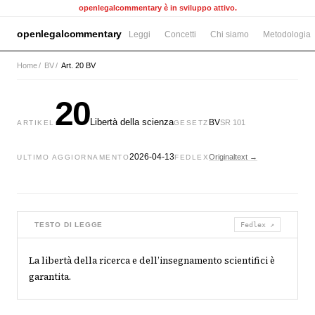
openlegalcommentary è in sviluppo attivo.
openlegalcommentary
Leggi
Concetti
Chi siamo
Metodologia
Home
/
BV
/
Art. 20 BV
20
Libertà della scienza
BV
SR 101
ARTIKEL
GESETZ
2026-04-13
Originaltext →
ULTIMO AGGIORNAMENTO
FEDLEX
TESTO DI LEGGE
Fedlex ↗
La libertà della ricerca e dell’insegnamento scientifici è
garantita.