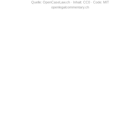
Quelle:
OpenCaseLaw.ch
· Inhalt: CC0 · Code: MIT
openlegalcommentary.ch