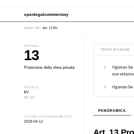
openlegalcommentary
Home
/
BV
/
Art. 13 BV
ARTIKEL
13
TESTO DI LEGGE
Ognuno ha d
Protezione della sfera privata
1
sue relazio
Ognuno ha d
2
GESETZ
BV
SR 101
PANORAMICA
ULTIMO AGGIORNAMENTO
2026-04-12
Art. 13 Pro