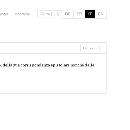
DE
FR
IT
EN
logia
Modifiche
⌘K
Fedlex ↗
one, della sua corrispondenza epistolare nonché delle
.