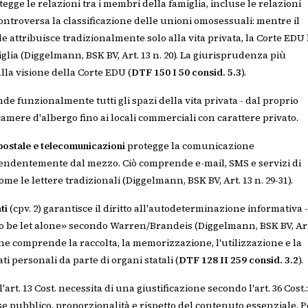
egge le relazioni tra i membri della famiglia, incluse le relazioni
È controversa la classificazione delle unioni omosessuali: mentre il
e attribuisce tradizionalmente solo alla vita privata, la Corte EDU 
lia (Diggelmann, BSK BV, Art. 13 n. 20). La giurisprudenza più
alla visione della Corte EDU (
DTF 150 I 50 consid. 5.3
).
e funzionalmente tutti gli spazi della vita privata - dal proprio
mere d'albergo fino ai locali commerciali con carattere privato.
ostale e telecomunicazioni
protegge la comunicazione
endentemente dal mezzo. Ciò comprende e-mail, SMS e servizi di
me le lettere tradizionali (Diggelmann, BSK BV, Art. 13 n. 29-31).
ti
(cpv. 2) garantisce il diritto all'autodeterminazione informativa -
to be let alone» secondo Warren/Brandeis (Diggelmann, BSK BV, Ar
ione comprende la raccolta, la memorizzazione, l'utilizzazione e la
i personali da parte di organi statali (
DTF 128 II 259 consid. 3.2
).
art. 13 Cost. necessita di una giustificazione secondo l'art. 36 Cost.:
se pubblico, proporzionalità e rispetto del contenuto essenziale. P