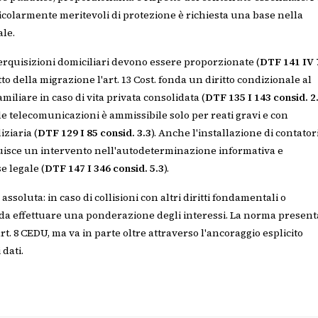
ticolarmente meritevoli di protezione è richiesta una base nella
ale.
rquisizioni domiciliari devono essere proporzionate (
DTF 141 IV 
itto della migrazione l'art. 13 Cost. fonda un diritto condizionale al
iliare in caso di vita privata consolidata (
DTF 135 I 143 consid. 2
e telecomunicazioni è ammissibile solo per reati gravi e con
ziaria (
DTF 129 I 85 consid. 3.3
). Anche l'installazione di contator
tuisce un intervento nell'autodeterminazione informativa e
e legale (
DTF 147 I 346 consid. 5.3
).
ssoluta: in caso di collisioni con altri diritti fondamentali o
è da effettuare una ponderazione degli interessi. La norma present
art. 8 CEDU, ma va in parte oltre attraverso l'ancoraggio esplicito
 dati.