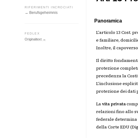
RIFERIMENTI INCROCIATI
→ Berufsgeheimnis
Panoramica
L'articolo 13 Cost. p
FEDLEX
e familiare, domicil
Originaltext →
Inoltre, il capovers
Il diritto fondament
protezione completa d
precedenza la Costit
L'inclusione esplicit
protezione dei dati 
La
vita privata
compre
relazioni fino allo 
federale determina 
della Corte EDU (Dig