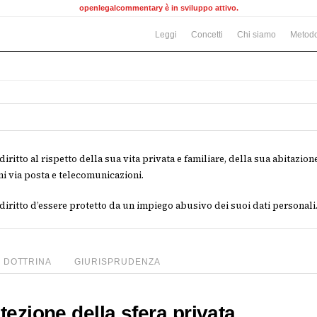
openlegalcommentary è in sviluppo attivo.
Leggi
Concetti
Chi siamo
Metodo
iritto al rispetto della sua vita privata e familiare, della sua abitazi
ni via posta e telecomunicazioni.
iritto d’essere protetto da un impiego abusivo dei suoi dati personali
DOTTRINA
GIURISPRUDENZA
tezione della sfera privata