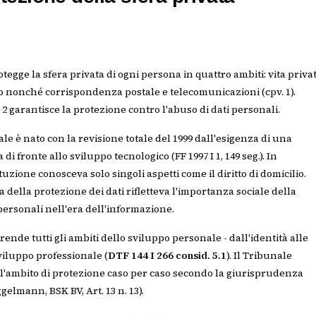
rotegge la sfera privata di ogni persona in quattro ambiti: vita priva
io nonché corrispondenza postale e telecomunicazioni (cpv. 1).
o 2 garantisce la protezione contro l'abuso di dati personali.
ale è nato con la revisione totale del 1999 dall'esigenza di una
i fronte allo sviluppo tecnologico (FF 1997 I 1, 149 seg.). In
uzione conosceva solo singoli aspetti come il diritto di domicilio.
a della protezione dei dati rifletteva l'importanza sociale della
personali nell'era dell'informazione.
nde tutti gli ambiti dello sviluppo personale - dall'identità alle
sviluppo professionale (
DTF 144 I 266 consid. 5.1
). Il Tribunale
l'ambito di protezione caso per caso secondo la giurisprudenza
gelmann, BSK BV, Art. 13 n. 13).