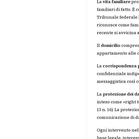
La
vita familiare
prot
familiari di fatto. 
Tribunale federale l
riconosce come famig
recente si avvicina 
Il
domicilio
comprend
appartamento alle ca
La
corrispondenza p
confidenziale indip
messaggistica così co
La
protezione dei da
inteso come «right 
13 n. 16). La protez
comunicazione di dat
Ogni intervento nell'
base legale, interes