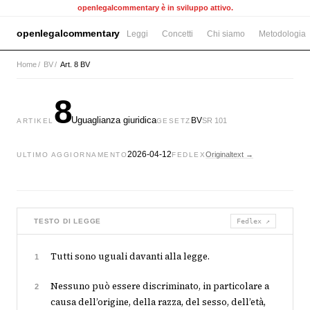
openlegalcommentary è in sviluppo attivo.
openlegalcommentary
Leggi
Concetti
Chi siamo
Metodologia
Home
/
BV
/
Art. 8 BV
8
Uguaglianza giuridica
BV
SR 101
ARTIKEL
GESETZ
2026-04-12
Originaltext →
ULTIMO AGGIORNAMENTO
FEDLEX
TESTO DI LEGGE
Fedlex ↗
Tutti sono uguali davanti alla legge.
1
Nessuno può essere discriminato, in particolare a
2
causa dell’origine, della razza, del sesso, dell’età,