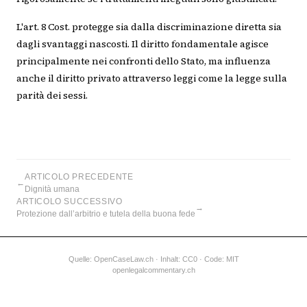
L'art. 8 Cost. protegge sia dalla discriminazione diretta sia
dagli svantaggi nascosti. Il diritto fondamentale agisce
principalmente nei confronti dello Stato, ma influenza
anche il diritto privato attraverso leggi come la legge sulla
parità dei sessi.
ARTICOLO PRECEDENTE
←
Dignità umana
ARTICOLO SUCCESSIVO
→
Protezione dall’arbitrio e tutela della buona fede
Quelle:
OpenCaseLaw.ch
· Inhalt: CC0 · Code: MIT
openlegalcommentary.ch