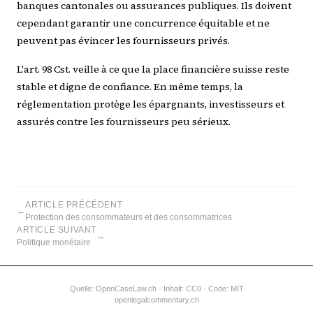
banques cantonales ou assurances publiques. Ils doivent
cependant garantir une concurrence équitable et ne
peuvent pas évincer les fournisseurs privés.
L'art. 98 Cst. veille à ce que la place financière suisse reste
stable et digne de confiance. En même temps, la
réglementation protège les épargnants, investisseurs et
assurés contre les fournisseurs peu sérieux.
ARTICLE PRÉCÉDENT
←
Protection des consommateurs et des consommatrices
ARTICLE SUIVANT
→
Politique monétaire
Quelle:
OpenCaseLaw.ch
· Inhalt: CC0 · Code: MIT
openlegalcommentary.ch