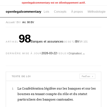
openlegalcommentary est en développement actif.
openlegalcommentary
Lois
Concepts
À propos
Méthodologie
Accueil
/
BV
/
Art. 98 BV
98
Banques et assurances
BV
SR 101
ARTIKEL
GESETZ
2026-03-22
Originaltext →
DERNIÈRE MISE À JOUR
FEDLEX
TEXTE DE LOI
Fedlex ↗
La Confédération légifère sur les banques et sur les
1
bourses en tenant compte du rôle et du statut
particuliers des banques cantonales.