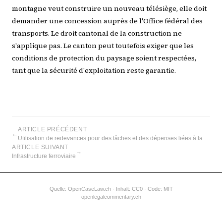
montagne veut construire un nouveau télésiège, elle doit
demander une concession auprès de l'Office fédéral des
transports. Le droit cantonal de la construction ne
s'applique pas. Le canton peut toutefois exiger que les
conditions de protection du paysage soient respectées,
tant que la sécurité d'exploitation reste garantie.
ARTICLE PRÉCÉDENT
←
Utilisation de redevances pour des tâches et des dépenses liées à la circulation routière
ARTICLE SUIVANT
→
Infrastructure ferroviaire
Quelle:
OpenCaseLaw.ch
· Inhalt: CC0 · Code: MIT
openlegalcommentary.ch