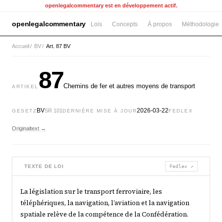
openlegalcommentary est en développement actif.
openlegalcommentary
Lois
Concepts
À propos
Méthodologie
Accueil
/
BV
/
Art. 87 BV
87
Chemins de fer et autres moyens de transport
ARTIKEL
BV
2026-03-22
SR 101
GESETZ
DERNIÈRE MISE À JOUR
FEDLEX
Originaltext →
TEXTE DE LOI
Fedlex ↗
La législation sur le transport ferroviaire, les
téléphériques, la navigation, l’aviation et la navigation
spatiale relève de la compétence de la Confédération.