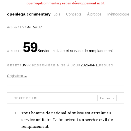
openlegalcommentary est en développement actif.
openlegalcommentary
Lois
Concepts
À propos
Méthodologie
Accueil
/
BV
/
Art. 59 BV
59
Service militaire et service de remplacement
ARTIKEL
BV
2026-04-11
SR 101
GESETZ
DERNIÈRE MISE À JOUR
FEDLEX
Originaltext →
TEXTE DE LOI
Fedlex ↗
Tout homme de nationalité suisse est astreint au
1
service militaire. La loi prévoit un service civil de
remplacement.