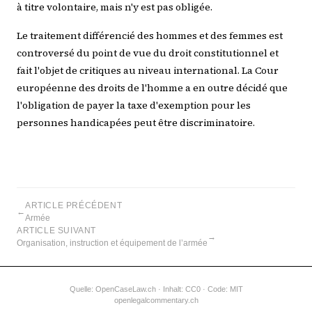
à titre volontaire, mais n'y est pas obligée.
Le traitement différencié des hommes et des femmes est
controversé du point de vue du droit constitutionnel et
fait l'objet de critiques au niveau international. La Cour
européenne des droits de l'homme a en outre décidé que
l'obligation de payer la taxe d'exemption pour les
personnes handicapées peut être discriminatoire.
ARTICLE PRÉCÉDENT
←
Armée
ARTICLE SUIVANT
→
Organisation, instruction et équipement de l’armée
Quelle:
OpenCaseLaw.ch
· Inhalt: CC0 · Code: MIT
openlegalcommentary.ch