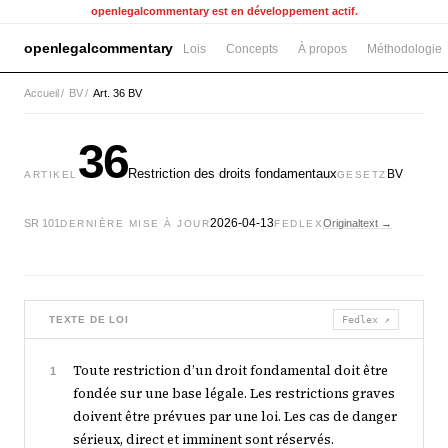
openlegalcommentary est en développement actif.
openlegalcommentary
Lois
Concepts
À propos
Méthodologie
Accueil
/
BV
/
Art. 36 BV
36
Restriction des droits fondamentaux
BV
ARTIKEL
GESETZ
2026-04-13
SR 101
Originaltext →
DERNIÈRE MISE À JOUR
FEDLEX
TEXTE DE LOI
Fedlex ↗
Toute restriction d’un droit fondamental doit être
1
fondée sur une base légale. Les restrictions graves
doivent être prévues par une loi. Les cas de danger
sérieux, direct et imminent sont réservés.