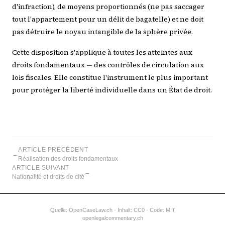
d'infraction), de moyens proportionnés (ne pas saccager
tout l'appartement pour un délit de bagatelle) et ne doit
pas détruire le noyau intangible de la sphère privée.
Cette disposition s'applique à toutes les atteintes aux
droits fondamentaux — des contrôles de circulation aux
lois fiscales. Elle constitue l'instrument le plus important
pour protéger la liberté individuelle dans un État de droit.
ARTICLE PRÉCÉDENT
←
Réalisation des droits fondamentaux
ARTICLE SUIVANT
→
Nationalité et droits de cité
Quelle:
OpenCaseLaw.ch
· Inhalt: CC0 · Code: MIT
openlegalcommentary.ch