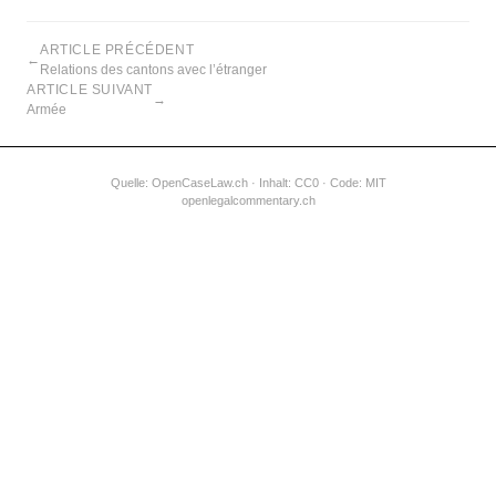
ARTICLE PRÉCÉDENT
←
Relations des cantons avec l’étranger
ARTICLE SUIVANT
→
Armée
Quelle:
OpenCaseLaw.ch
· Inhalt: CC0 · Code: MIT
openlegalcommentary.ch