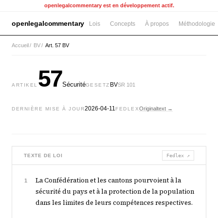
openlegalcommentary est en développement actif.
openlegalcommentary
Lois
Concepts
À propos
Méthodologie
Accueil
/
BV
/
Art. 57 BV
57
Sécurité
BV
SR 101
ARTIKEL
GESETZ
2026-04-11
Originaltext →
DERNIÈRE MISE À JOUR
FEDLEX
TEXTE DE LOI
Fedlex ↗
La Confédération et les cantons pourvoient à la
1
sécurité du pays et à la protection de la population
dans les limites de leurs compétences respectives.