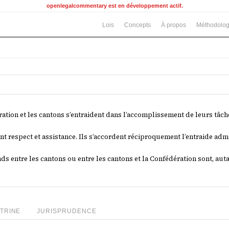
openlegalcommentary est en développement actif.
Lois
Concepts
À propos
Méthodolog
ation et les cantons s’entraident dans l’accomplissement de leurs tâche
nt respect et assistance. Ils s’accordent réciproquement l’entraide admin
nds entre les cantons ou entre les cantons et la Confédération sont, aut
TRINE
JURISPRUDENCE