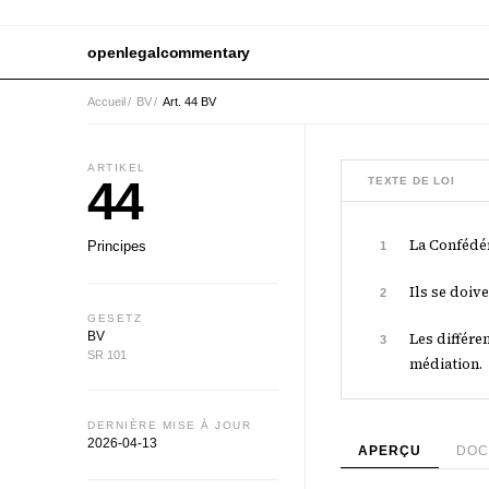
openlegalcommentary
Accueil
/
BV
/
Art. 44 BV
ARTIKEL
44
TEXTE DE LOI
La Confédér
Principes
1
Ils se doive
2
GESETZ
BV
Les différe
3
SR 101
médiation.
DERNIÈRE MISE À JOUR
2026-04-13
APERÇU
DOC