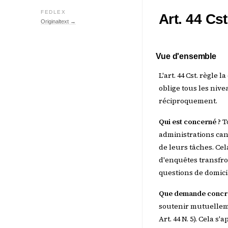
FEDLEX
Art. 44 Cs
Originaltext →
Vue d'ensemble
L'art. 44 Cst. règle 
oblige tous les niv
réciproquement.
Qui est concerné ?
To
administrations can
de leurs tâches. Cel
d'enquêtes transfron
questions de domici
Que demande concrèt
soutenir mutuellem
Art. 44 N. 5). Cela s