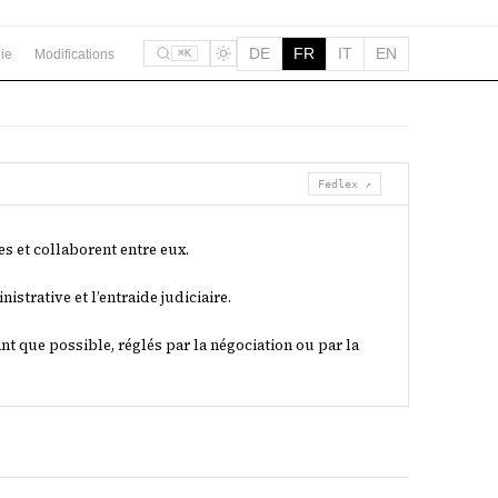
DE
FR
IT
EN
ie
Modifications
⌘K
Fedlex ↗
s et collaborent entre eux.
istrative et l’entraide judiciaire.
ant que possible, réglés par la négociation ou par la