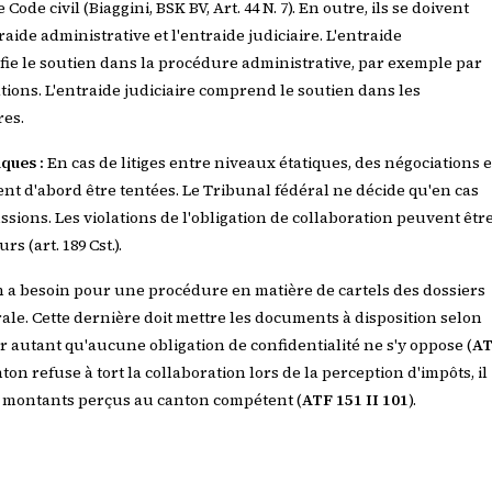
Code civil (Biaggini, BSK BV, Art. 44 N. 7). En outre, ils se doivent
ide administrative et l'entraide judiciaire. L'entraide
ifie le soutien dans la procédure administrative, par exemple par
tions. L'entraide judiciaire comprend le soutien dans les
res.
ques :
En cas de litiges entre niveaux étatiques, des négociations e
nt d'abord être tentées. Le Tribunal fédéral ne décide qu'en cas
ssions. Les violations de l'obligation de collaboration peuvent êtr
s (art. 189 Cst.).
 a besoin pour une procédure en matière de cartels des dossiers
ale. Cette dernière doit mettre les documents à disposition selon
 pour autant qu'aucune obligation de confidentialité ne s'y oppose (
A
nton refuse à tort la collaboration lors de la perception d'impôts, il
s montants perçus au canton compétent (
ATF 151 II 101
).