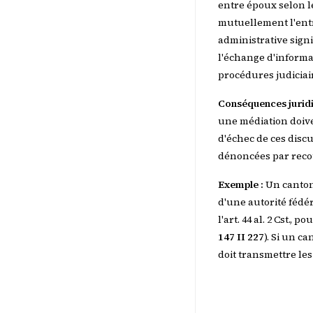
entre époux selon le 
mutuellement l'entra
administrative sign
l'échange d'informa
procédures judiciai
Conséquences juridi
une médiation doive
d'échec de ces discu
dénoncées par recour
Exemple :
Un canton
d'une autorité fédér
l'art. 44 al. 2 Cst.,
147 II 227
). Si un ca
doit transmettre le