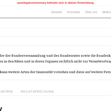
openlegalcommentary befindet sich in aktiver Entwicklung.
Gesetze
Konzepte
Über uns
Metho
eder der Bundesversammlung und des Bundesrates sowie die Bundeska
n in den Räten und in deren Organen rechtlich nicht zur Verantwortu
 kann weitere Arten der Immunität vorsehen und diese auf weitere Per
DOKTRIN
RECHTSPRECHUNG
V