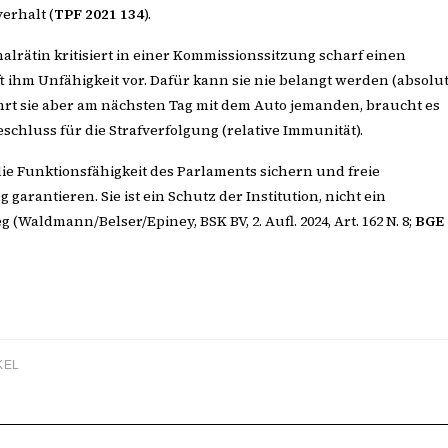
erhalt (
TPF 2021 134
).
nalrätin kritisiert in einer Kommissionssitzung scharf einen
 ihm Unfähigkeit vor. Dafür kann sie nie belangt werden (absolu
hrt sie aber am nächsten Tag mit dem Auto jemanden, braucht es
chluss für die Strafverfolgung (relative Immunität).
die Funktionsfähigkeit des Parlaments sichern und freie
arantieren. Sie ist ein Schutz der Institution, nicht ein
g (Waldmann/Belser/Epiney, BSK BV, 2. Aufl. 2024, Art. 162 N. 8;
BGE
KEL