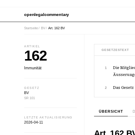
openlegalcommentary
Startseite
/
BV
/
Art. 162 BV
ARTIKEL
162
GESETZESTEXT
Die Mitgli
Immunität
1
Äusserunge
Das Gesetz
2
GESETZ
BV
SR 101
ÜBERSICHT
LETZTE AKTUALISIERUNG
2026-04-11
Art. 162 B