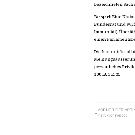
bezeichneten Sachv
Beispiel
: Eine Natio
Bundesrat und wirft
Immunität). Überfä
einen Parlamentsbes
Die Immunität soll 
Meinungsäusserung g
persönliches Privile
100 IA 1
E. 2).
VORHERIGER ARTI
←
Instruktionsverbot