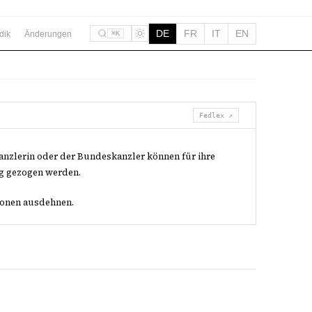
DE
FR
IT
EN
dik
Änderungen
⌘K
Fedlex ↗
nzlerin oder der Bundeskanzler können für ihre
ng gezogen werden.
sonen ausdehnen.