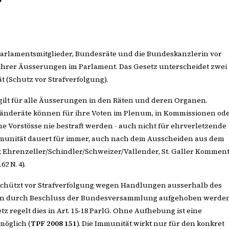
 Parlamentsmitglieder, Bundesräte und die Bundeskanzlerin vor
 ihrer Äusserungen im Parlament. Das Gesetz unterscheidet zwei
 (Schutz vor Strafverfolgung).
gilt für alle Äusserungen in den Räten und deren Organen.
tänderäte können für ihre Voten im Plenum, in Kommissionen od
e Vorstösse nie bestraft werden - auch nicht für ehrverletzende
munität dauert für immer, auch nach dem Ausscheiden aus dem
434; Ehrenzeller/Schindler/Schweizer/Vallender, St. Galler Kommen
162 N. 4).
chützt vor Strafverfolgung wegen Handlungen ausserhalb des
ann durch Beschluss der Bundesversammlung aufgehoben werden
z regelt dies in Art. 15-18 ParlG. Ohne Aufhebung ist eine
möglich (
TPF 2008 151
). Die Immunität wirkt nur für den konkret