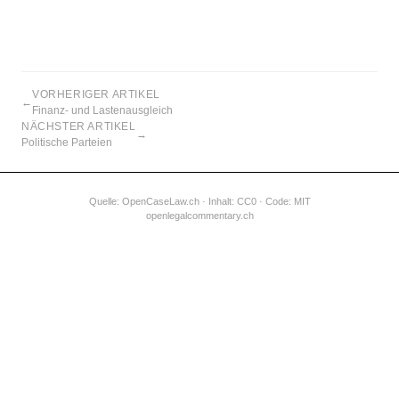
VORHERIGER ARTIKEL
←
Finanz- und Lastenausgleich
NÄCHSTER ARTIKEL
→
Politische Parteien
Quelle:
OpenCaseLaw.ch
· Inhalt: CC0 · Code: MIT
openlegalcommentary.ch