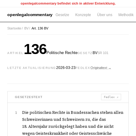
openlegalcommentary befindet sich in aktiver Entwicklung.
openlegalcommentary
Gesetze
Konzepte
Über uns
Methodik
Startseite
/
BV
/
Art. 136 BV
136
Politische Rechte
BV
SR 101
ARTIKEL
GESETZ
2026-03-23
Originaltext →
LETZTE AKTUALISIERUNG
FEDLEX
GESETZESTEXT
Fedlex ↗
Die politischen Rechte in Bundessachen stehen allen
1
Schweizerinnen und Schweizern zu, die das
18. Altersjahr zurückgelegt haben und die nicht
wegen Geisteskrankheit oder Geistesschwäche