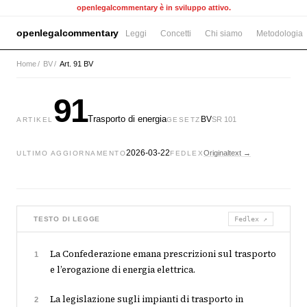
openlegalcommentary è in sviluppo attivo.
openlegalcommentary
Leggi
Concetti
Chi siamo
Metodologia
Home
/
BV
/
Art. 91 BV
91
Trasporto di energia
BV
SR 101
ARTIKEL
GESETZ
2026-03-22
Originaltext →
ULTIMO AGGIORNAMENTO
FEDLEX
TESTO DI LEGGE
Fedlex ↗
La Confederazione emana prescrizioni sul trasporto
1
e l’erogazione di energia elettrica.
La legislazione sugli impianti di trasporto in
2