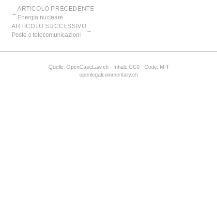
ARTICOLO PRECEDENTE
←
Energia nucleare
ARTICOLO SUCCESSIVO
→
Poste e telecomunicazioni
Quelle:
OpenCaseLaw.ch
· Inhalt: CC0 · Code: MIT
openlegalcommentary.ch