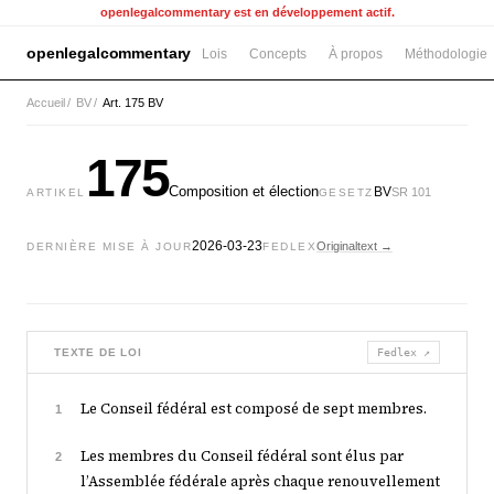
openlegalcommentary est en développement actif.
openlegalcommentary
Lois
Concepts
À propos
Méthodologie
Accueil
/
BV
/
Art. 175 BV
175
Composition et élection
BV
SR 101
ARTIKEL
GESETZ
2026-03-23
Originaltext →
DERNIÈRE MISE À JOUR
FEDLEX
TEXTE DE LOI
Fedlex ↗
Le Conseil fédéral est composé de sept membres.
1
Les membres du Conseil fédéral sont élus par
2
l’Assemblée fédérale après chaque renouvellement