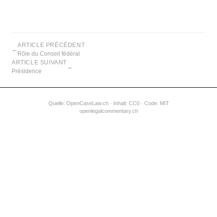
ARTICLE PRÉCÉDENT
←
Rôle du Conseil fédéral
ARTICLE SUIVANT
→
Présidence
Quelle:
OpenCaseLaw.ch
· Inhalt: CC0 · Code: MIT
openlegalcommentary.ch