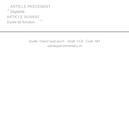
ARTICLE PRÉCÉDENT
←
Éligibilité
ARTICLE SUIVANT
→
Durée de fonction
Quelle:
OpenCaseLaw.ch
· Inhalt: CC0 · Code: MIT
openlegalcommentary.ch