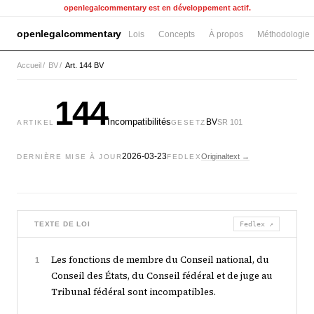
openlegalcommentary est en développement actif.
openlegalcommentary
Lois
Concepts
À propos
Méthodologie
Accueil
/
BV
/
Art. 144 BV
144
Incompatibilités
BV
SR 101
ARTIKEL
GESETZ
2026-03-23
Originaltext →
DERNIÈRE MISE À JOUR
FEDLEX
TEXTE DE LOI
Fedlex ↗
Les fonctions de membre du Conseil national, du
1
Conseil des États, du Conseil fédéral et de juge au
Tribunal fédéral sont incompatibles.