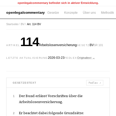
openlegalcommentary befindet sich in aktiver Entwicklung.
openlegalcommentary
Gesetze
Konzepte
Über uns
Methodik
Startseite
/
BV
/
Art. 114 BV
114
Arbeitslosenversicherung
BV
SR 101
ARTIKEL
GESETZ
2026-03-23
Originaltext →
LETZTE AKTUALISIERUNG
FEDLEX
GESETZESTEXT
Fedlex ↗
Der Bund erlässt Vorschriften über die
1
Arbeitslosenversicherung.
Er beachtet dabei folgende Grundsätze:
2