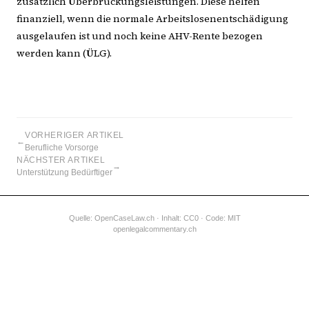
zusätzlich Überbrückungsleistungen. Diese helfen
finanziell, wenn die normale Arbeitslosenentschädigung
ausgelaufen ist und noch keine AHV-Rente bezogen
werden kann (ÜLG).
VORHERIGER ARTIKEL
←
Berufliche Vorsorge
NÄCHSTER ARTIKEL
→
Unterstützung Bedürftiger
Quelle:
OpenCaseLaw.ch
· Inhalt: CC0 · Code: MIT
openlegalcommentary.ch