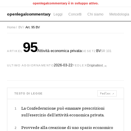
openlegalcommentary è in sviluppo attivo.
openlegalcommentary
Leggi
Concetti
Chi siamo
Metodologia
Home
/
BV
/
Art. 95 BV
95
Attività economica privata
BV
SR 101
ARTIKEL
GESETZ
2026-03-22
Originaltext →
ULTIMO AGGIORNAMENTO
FEDLEX
TESTO DI LEGGE
Fedlex ↗
La Confederazione può emanare prescrizioni
1
sull’esercizio dell’attività economica privata.
Provvede alla creazione di uno spazio economico
2