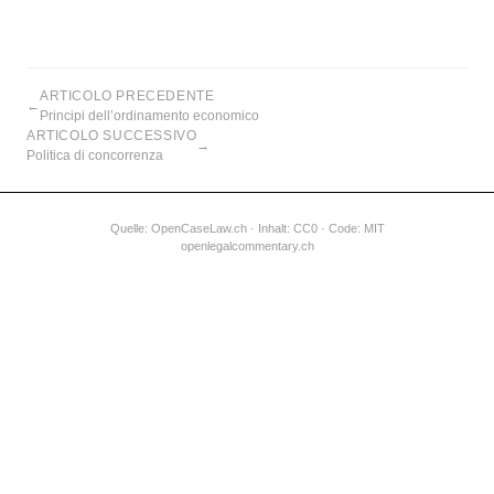
ARTICOLO PRECEDENTE
←
Principi dell’ordinamento economico
ARTICOLO SUCCESSIVO
→
Politica di concorrenza
Quelle:
OpenCaseLaw.ch
· Inhalt: CC0 · Code: MIT
openlegalcommentary.ch