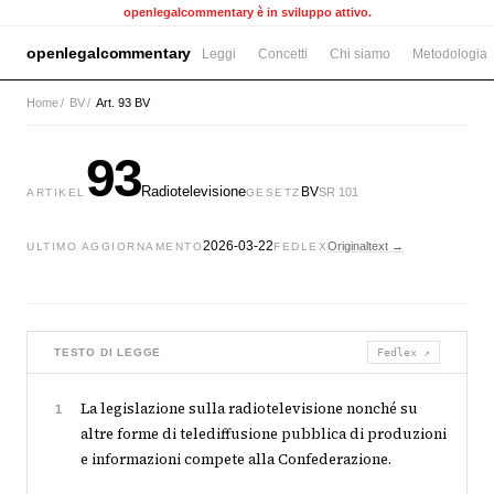
openlegalcommentary è in sviluppo attivo.
openlegalcommentary
Leggi
Concetti
Chi siamo
Metodologia
Home
/
BV
/
Art. 93 BV
93
Radiotelevisione
BV
SR 101
ARTIKEL
GESETZ
2026-03-22
Originaltext →
ULTIMO AGGIORNAMENTO
FEDLEX
TESTO DI LEGGE
Fedlex ↗
La legislazione sulla radiotelevisione nonché su
1
altre forme di telediffusione pubblica di produzioni
e informazioni compete alla Confederazione.