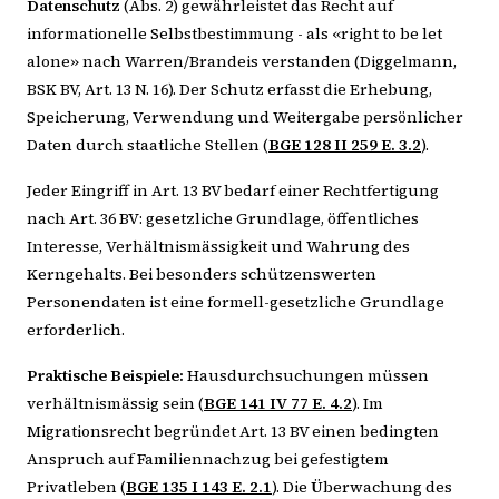
Datenschutz
(Abs. 2) gewährleistet das Recht auf
informationelle Selbstbestimmung - als «right to be let
alone» nach Warren/Brandeis verstanden (Diggelmann,
BSK BV, Art. 13 N. 16). Der Schutz erfasst die Erhebung,
Speicherung, Verwendung und Weitergabe persönlicher
Daten durch staatliche Stellen (
BGE 128 II 259 E. 3.2
).
Jeder Eingriff in Art. 13 BV bedarf einer Rechtfertigung
nach Art. 36 BV: gesetzliche Grundlage, öffentliches
Interesse, Verhältnismässigkeit und Wahrung des
Kerngehalts. Bei besonders schützenswerten
Personendaten ist eine formell-gesetzliche Grundlage
erforderlich.
Praktische Beispiele:
Hausdurchsuchungen müssen
verhältnismässig sein (
BGE 141 IV 77 E. 4.2
). Im
Migrationsrecht begründet Art. 13 BV einen bedingten
Anspruch auf Familiennachzug bei gefestigtem
Privatleben (
BGE 135 I 143 E. 2.1
). Die Überwachung des