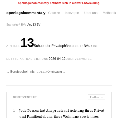
openlegalcommentary befindet sich in aktiver Entwicklung.
openlegalcommentary
Gesetze
Konzepte
Über uns
Methodik
Startseite
/
BV
/
Art. 13 BV
13
Schutz der Privatsphäre
BV
SR 101
ARTIKEL
GESETZ
2026-04-12
LETZTE AKTUALISIERUNG
QUERVERWEISE
→ Berufsgeheimnis
Originaltext →
FEDLEX
GESETZESTEXT
Fedlex ↗
Jede Person hat Anspruch auf Achtung ihres Privat-
1
und Familienlebens, ihrer Wohnung sowie ihres