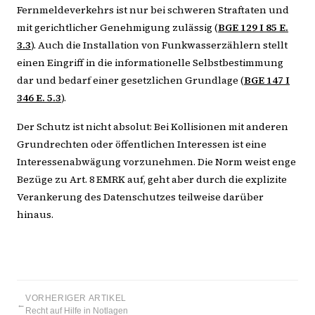
Fernmeldeverkehrs ist nur bei schweren Straftaten und
mit gerichtlicher Genehmigung zulässig (
BGE 129 I 85 E.
3.3
). Auch die Installation von Funkwasserzählern stellt
einen Eingriff in die informationelle Selbstbestimmung
dar und bedarf einer gesetzlichen Grundlage (
BGE 147 I
346 E. 5.3
).
Der Schutz ist nicht absolut: Bei Kollisionen mit anderen
Grundrechten oder öffentlichen Interessen ist eine
Interessenabwägung vorzunehmen. Die Norm weist enge
Bezüge zu Art. 8 EMRK auf, geht aber durch die explizite
Verankerung des Datenschutzes teilweise darüber
hinaus.
VORHERIGER ARTIKEL
←
Recht auf Hilfe in Notlagen