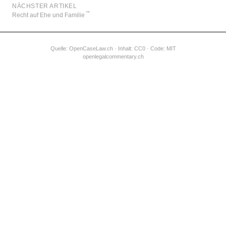
NÄCHSTER ARTIKEL
→
Recht auf Ehe und Familie
Quelle:
OpenCaseLaw.ch
· Inhalt: CC0 · Code: MIT
openlegalcommentary.ch