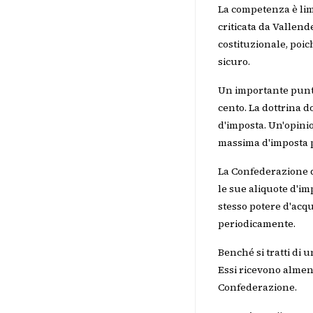
La competenza è limit
criticata da Vallend
costituzionale, poic
sicuro.
Un importante punto
cento. La dottrina 
d'imposta. Un'opinio
massima d'imposta pe
La Confederazione d
le sue aliquote d'im
stesso potere d'acq
periodicamente.
Benché si tratti di 
Essi ricevono almeno 
Confederazione.