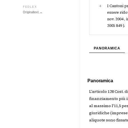
I Cantoni p
4
FEDLEX
essere rido
Originaltext →
nov. 2004 , 
2005 849 ).
PANORAMICA
Panoramica
L'articolo 128 Cost. 
finanziamento più i
al massimo l'11,5 pe
giuridiche (imprese)
aliquote sono fissate