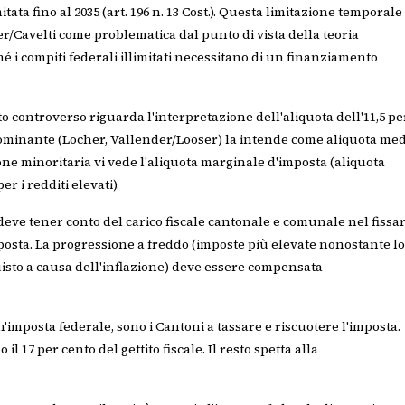
ata fino al 2035 (art. 196 n. 13 Cost.). Questa limitazione temporale
er/Cavelti come problematica dal punto di vista della teoria
hé i compiti federali illimitati necessitano di un finanziamento
 controverso riguarda l'interpretazione dell'aliquota dell'11,5 pe
dominante (Locher, Vallender/Looser) la intende come aliquota me
ne minoritaria vi vede l'aliquota marginale d'imposta (aliquota
r i redditi elevati).
eve tener conto del carico fiscale cantonale e comunale nel fissa
posta. La progressione a freddo (imposte più elevate nonostante lo
uisto a causa dell'inflazione) deve essere compensata
un'imposta federale, sono i Cantoni a tassare e riscuotere l'imposta.
il 17 per cento del gettito fiscale. Il resto spetta alla