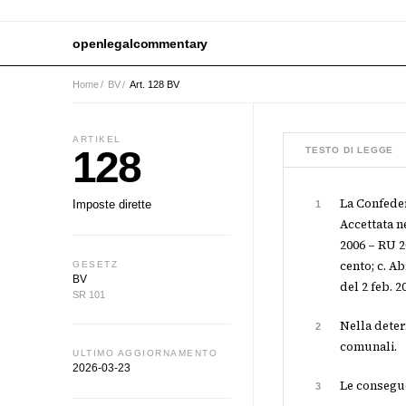
openlegalcommentary
Home
/
BV
/
Art. 128 BV
ARTIKEL
128
TESTO DI LEGGE
La Confeder
Imposte dirette
1
Accettata ne
2006 – RU 20
cento; c. A
GESETZ
BV
del 2 feb. 20
SR 101
Nella deter
2
comunali.
ULTIMO AGGIORNAMENTO
2026-03-23
Le consegue
3