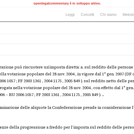
openlegalcommentary è in sviluppo attivo.
Leggi
Concetti
Chi siamo
Metodo
azione può riscuotere un’imposta diretta: a. sul reddito delle persone f
lla votazione popolare del 28 nov. 2004 , in vigore dal 1° gen. 2007 (DF 
06 1057 ; FF 2003 1361 , 2004 1175 , 2005 849 ). sul reddito netto delle 
brogata nella votazione popolare del 28 nov. 2004 , con effetto dal 1° gen
06 – RU 2006 1057 ; FF 2003 1361 , 2004 1175 , 2005 849 ). ...
minazione delle aliquote la Confederazione prende in considerazione l’
nze della progressione a freddo per l’imposta sul reddito delle pers