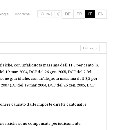
DE
FR
IT
EN
logia
Modifiche
⌘K
Fedlex ↗
isiche, con un’aliquota massima dell’11,5 per cento; b.
del 19 mar. 2004, DCF del 26 gen. 2005, DCF del 2 feb.
persone giuridiche, con un’aliquota massima dell’8,5 per
. 2007 (DF del 19 mar. 2004, DCF del 26 gen. 2005, DCF
onere causato dalle imposte dirette cantonali e
one fisiche sono compensate periodicamente.