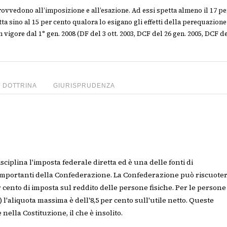
rovvedono all’imposizione e all’esazione. Ad essi spetta almeno il 17 pe
tta sino al 15 per cento qualora lo esigano gli effetti della perequazion
in vigore dal 1° gen. 2008 (DF del 3 ott. 2003, DCF del 26 gen. 2005, DCF de
DOTTRINA
GIURISPRUDENZA
disciplina l'imposta federale diretta ed è una delle fonti di
mportanti della Confederazione. La Confederazione può riscuote
r cento di imposta sul reddito delle persone fisiche. Per le persone
 l'aliquota massima è dell'8,5 per cento sull'utile netto. Queste
 nella Costituzione, il che è insolito.