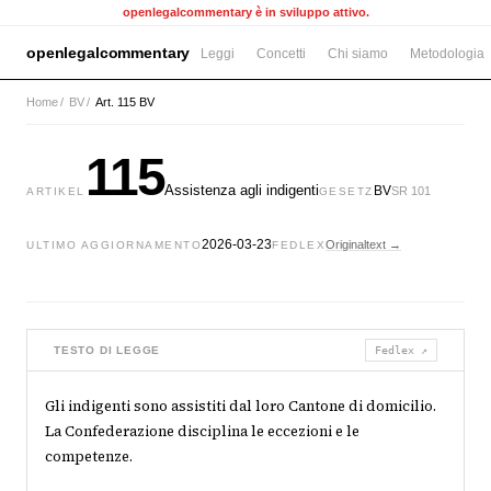
openlegalcommentary è in sviluppo attivo.
openlegalcommentary
Leggi
Concetti
Chi siamo
Metodologia
Home
/
BV
/
Art. 115 BV
115
Assistenza agli indigenti
BV
SR 101
ARTIKEL
GESETZ
2026-03-23
Originaltext →
ULTIMO AGGIORNAMENTO
FEDLEX
TESTO DI LEGGE
Fedlex ↗
Gli indigenti sono assistiti dal loro Cantone di domicilio.
La Confederazione disciplina le eccezioni e le
competenze.