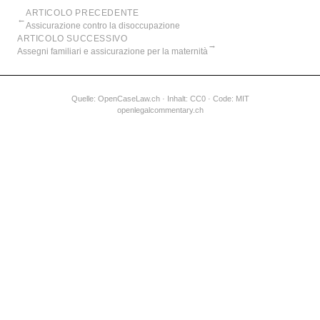
ARTICOLO PRECEDENTE
←
Assicurazione contro la disoccupazione
ARTICOLO SUCCESSIVO
→
Assegni familiari e assicurazione per la maternità
Quelle:
OpenCaseLaw.ch
· Inhalt: CC0 · Code: MIT
openlegalcommentary.ch