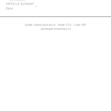
ARTICLE SUIVANT
→
Eaux
Quelle:
OpenCaseLaw.ch
· Inhalt: CC0 · Code: MIT
openlegalcommentary.ch