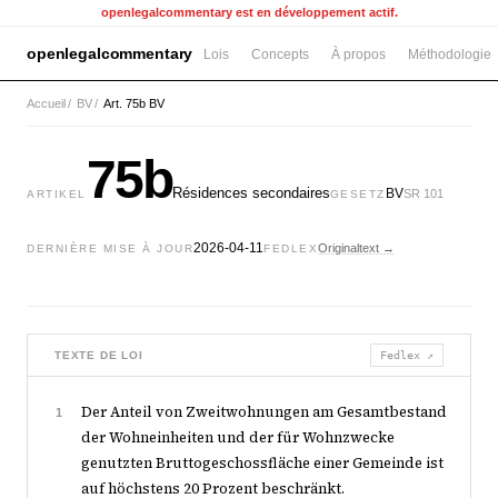
openlegalcommentary est en développement actif.
openlegalcommentary
Lois
Concepts
À propos
Méthodologie
Accueil
/
BV
/
Art. 75b BV
75b
Résidences secondaires
BV
SR 101
ARTIKEL
GESETZ
2026-04-11
Originaltext →
DERNIÈRE MISE À JOUR
FEDLEX
TEXTE DE LOI
Fedlex ↗
Der Anteil von Zweitwohnungen am Gesamtbestand
1
der Wohneinheiten und der für Wohnzwecke
genutzten Bruttogeschossfläche einer Gemeinde ist
auf höchstens 20 Prozent beschränkt.