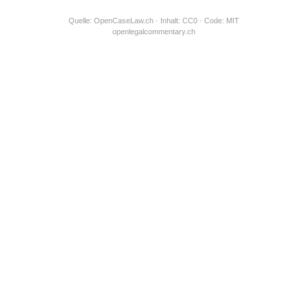
Quelle:
OpenCaseLaw.ch
· Inhalt: CC0 · Code: MIT
openlegalcommentary.ch