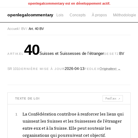
openlegalcommentary est en développement actif.
openlegalcommentary
Lois
Concepts
À propos
Méthodologie
Accueil
/
BV
/
Art. 40 BV
40
Suisses et Suissesses de l’étranger
BV
ARTIKEL
GESETZ
2026-04-13
SR 101
Originaltext →
DERNIÈRE MISE À JOUR
FEDLEX
TEXTE DE LOI
Fedlex ↗
La Confédération contribue à renforcer les liens qui
1
unissent les Suisses et les Suissesses de l’étranger
entre eux et à la Suisse. Elle peut soutenir les
organisations qui poursuivent cet objectif.