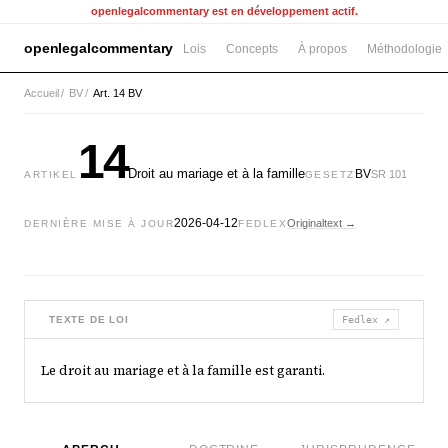
openlegalcommentary est en développement actif.
openlegalcommentary
Lois
Concepts
À propos
Méthodologie
Accueil
/
BV
/
Art. 14 BV
14
Droit au mariage et à la famille
BV
SR 101
ARTIKEL
GESETZ
2026-04-12
Originaltext →
DERNIÈRE MISE À JOUR
FEDLEX
TEXTE DE LOI
Fedlex ↗
Le droit au mariage et à la famille est garanti.