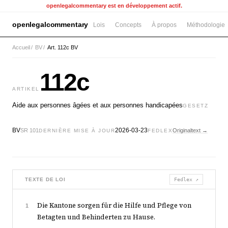
openlegalcommentary est en développement actif.
openlegalcommentary
Lois
Concepts
À propos
Méthodologie
Accueil
/
BV
/
Art. 112c BV
112c
ARTIKEL
Aide aux personnes âgées et aux personnes handicapées
GESETZ
BV
2026-03-23
SR 101
Originaltext →
DERNIÈRE MISE À JOUR
FEDLEX
TEXTE DE LOI
Fedlex ↗
Die Kantone sorgen für die Hilfe und Pflege von
1
Betagten und Behinderten zu Hause.