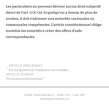
Les particuliers ne peuvent dériver aucun droit subjectif
direct de l'art. 112c Cst. Si quelqu'un a besoin de plus de
soutien, il doit s'adresser aux autorités cantonales ou
communales compétentes. L'article constitutionnel oblige
toutefois les autorités à créer des offres d'aide
correspondantes.
ARTICLE PRÉCÉDENT
←
Encouragement de l’intégration des invalides
ARTICLE SUIVANT
→
Prévoyance professionnelle
Quelle:
OpenCaseLaw.ch
· Inhalt: CC0 · Code: MIT
openlegalcommentary.ch