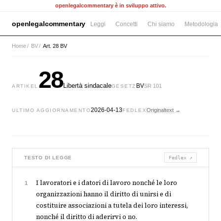
openlegalcommentary è in sviluppo attivo.
openlegalcommentary
Leggi
Concetti
Chi siamo
Metodologia
Home
/
BV
/
Art. 28 BV
28
Libertà sindacale
BV
SR 101
ARTIKEL
GESETZ
2026-04-13
Originaltext →
ULTIMO AGGIORNAMENTO
FEDLEX
TESTO DI LEGGE
Fedlex ↗
I lavoratori e i datori di lavoro nonché le loro
1
organizzazioni hanno il diritto di unirsi e di
costituire associazioni a tutela dei loro interessi,
nonché il diritto di aderirvi o no.