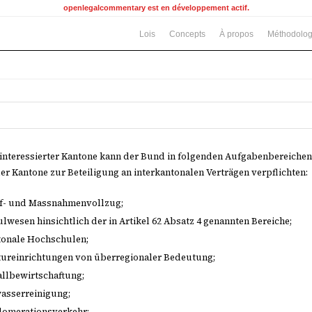
openlegalcommentary est en développement actif.
Lois
Concepts
À propos
Méthodolog
interessierter Kantone kann der Bund in folgenden Aufgabenbereichen
er Kantone zur Beteiligung an interkantonalen Verträgen verpflichten:
af- und Massnahmenvollzug;
lwesen hinsichtlich der in Artikel 62 Absatz 4 genannten Bereiche;
tonale Hochschulen;
tureinrichtungen von überregionaler Bedeutung;
llbewirtschaftung;
asserreinigung;
lomerationsverkehr;