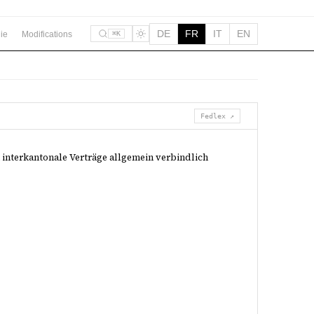
DE
FR
IT
EN
ie
Modifications
⌘K
Fedlex ↗
 interkantonale Verträge allgemein verbindlich