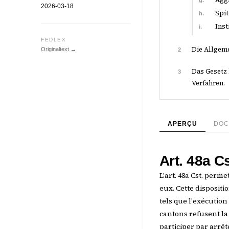
g.
2026-03-18
Spit
h.
Inst
i.
FEDLEX
Die Allgem
Originaltext →
2
Das Gesetz 
3
Verfahren.
APERÇU
DOC
Art. 48a C
L'art. 48a Cst. perm
eux. Cette disposit
tels que l'exécutio
cantons refusent la
participer par arrêt