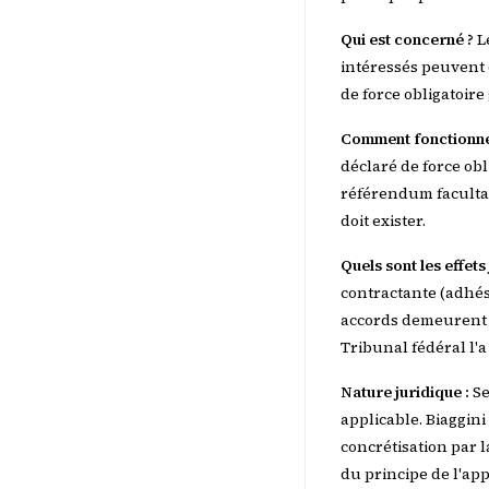
Qui est concerné ?
Le
intéressés peuvent 
de force obligatoir
Comment fonctionne
déclaré de force obli
référendum facultatif
doit exister.
Quels sont les effets
contractante (adhési
accords demeurent d
Tribunal fédéral l'
Nature juridique :
Se
applicable. Biaggini
concrétisation par l
du principe de l'app