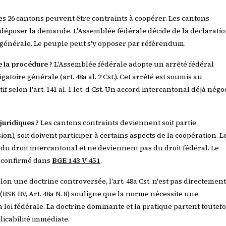
s 26 cantons peuvent être contraints à coopérer. Les cantons
déposer la demande. L'Assemblée fédérale décide de la déclarati
e générale. Le peuple peut s'y opposer par référendum.
 la procédure ?
L'Assemblée fédérale adopte un arrêté fédéral
gatoire générale (art. 48a al. 2 Cst.). Cet arrêté est soumis au
 selon l'art. 141 al. 1 let. d Cst. Un accord intercantonal déjà négo
 juridiques ?
Les cantons contraints deviennent soit partie
on), soit doivent participer à certains aspects de la coopération. L
u droit intercantonal et ne deviennent pas du droit fédéral. Le
a confirmé dans
BGE 143 V 451
.
lon une doctrine controversée, l'art. 48a Cst. n'est pas directement
 (BSK BV, Art. 48a N. 8) souligne que la norme nécessite une
a loi fédérale. La doctrine dominante et la pratique partent toutefo
licabilité immédiate.