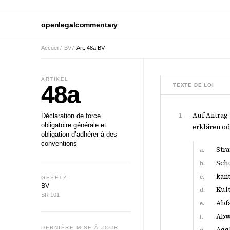
openlegalcommentary
Accueil
/
BV
/
Art. 48a BV
ARTIKEL
48a
TEXTE DE LOI
Auf Antrag 
Déclaration de force
1
obligatoire générale et
erklären od
obligation d’adhérer à des
conventions
Str
a.
Schu
b.
kan
c.
GESETZ
BV
Kul
d.
SR 101
Abfa
e.
Abw
f.
DERNIÈRE MISE À JOUR
Agg