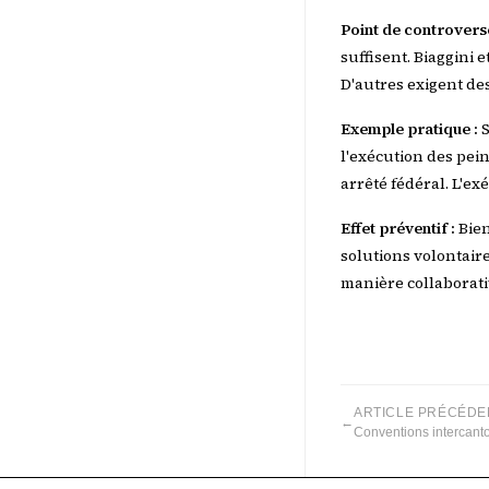
Point de controverse
suffisent. Biaggini 
D'autres exigent de
Exemple pratique :
S
l'exécution des pein
arrêté fédéral. L'ex
Effet préventif :
Bien
solutions volontair
manière collaborati
ARTICLE PRÉCÉDE
←
Conventions intercant