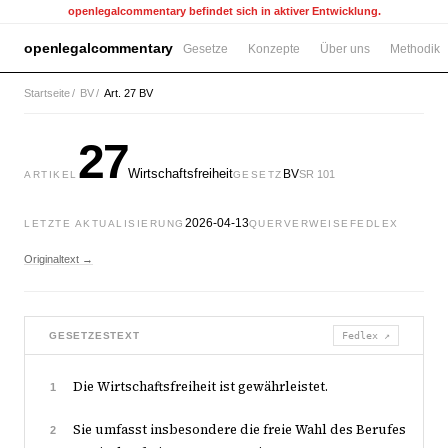
openlegalcommentary befindet sich in aktiver Entwicklung.
openlegalcommentary
Gesetze
Konzepte
Über uns
Methodik
Startseite
/
BV
/
Art. 27 BV
27
Wirtschaftsfreiheit
BV
SR 101
ARTIKEL
GESETZ
2026-04-13
LETZTE AKTUALISIERUNG
QUERVERWEISE
FEDLEX
Originaltext →
GESETZESTEXT
Fedlex ↗
Die Wirtschaftsfreiheit ist gewährleistet.
1
Sie umfasst insbesondere die freie Wahl des Berufes
2