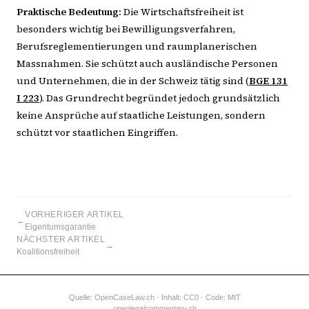
Praktische Bedeutung:
Die Wirtschaftsfreiheit ist
besonders wichtig bei Bewilligungsverfahren,
Berufsreglementierungen und raumplanerischen
Massnahmen. Sie schützt auch ausländische Personen
und Unternehmen, die in der Schweiz tätig sind (
BGE 131
I 223
). Das Grundrecht begründet jedoch grundsätzlich
keine Ansprüche auf staatliche Leistungen, sondern
schützt vor staatlichen Eingriffen.
VORHERIGER ARTIKEL
←
Eigentumsgarantie
NÄCHSTER ARTIKEL
→
Koalitionsfreiheit
Quelle:
OpenCaseLaw.ch
· Inhalt: CC0 · Code: MIT
openlegalcommentary.ch