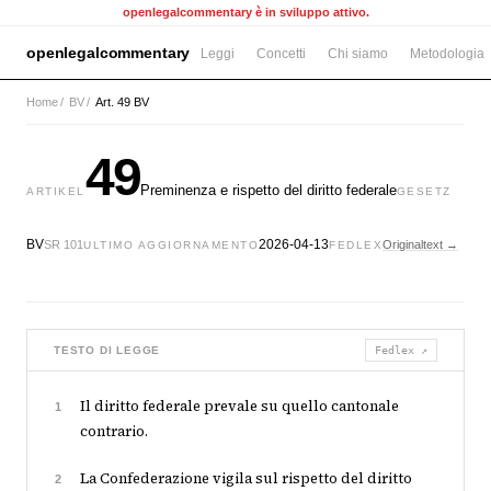
openlegalcommentary è in sviluppo attivo.
openlegalcommentary
Leggi
Concetti
Chi siamo
Metodologia
Home
/
BV
/
Art. 49 BV
49
Preminenza e rispetto del diritto federale
ARTIKEL
GESETZ
BV
2026-04-13
SR 101
Originaltext →
ULTIMO AGGIORNAMENTO
FEDLEX
TESTO DI LEGGE
Fedlex ↗
Il diritto federale prevale su quello cantonale
1
contrario.
La Confederazione vigila sul rispetto del diritto
2