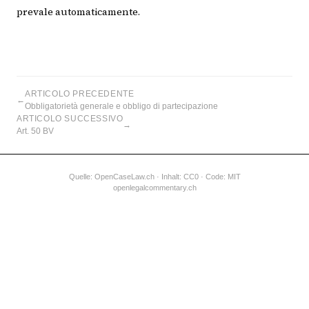
prevale automaticamente.
ARTICOLO PRECEDENTE
←
Obbligatorietà generale e obbligo di partecipazione
ARTICOLO SUCCESSIVO
→
Art. 50 BV
Quelle:
OpenCaseLaw.ch
· Inhalt: CC0 · Code: MIT
openlegalcommentary.ch