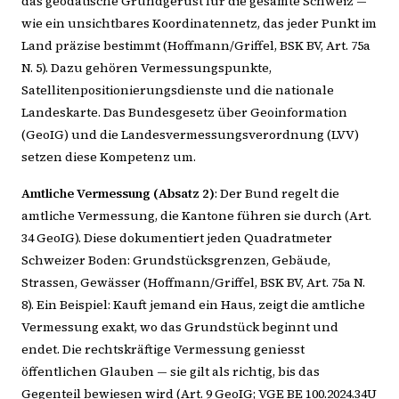
das geodätische Grundgerüst für die gesamte Schweiz —
wie ein unsichtbares Koordinatennetz, das jeder Punkt im
Land präzise bestimmt (Hoffmann/Griffel, BSK BV, Art. 75a
N. 5). Dazu gehören Vermessungspunkte,
Satellitenpositionierungsdienste und die nationale
Landeskarte. Das Bundesgesetz über Geoinformation
(GeoIG) und die Landesvermessungsverordnung (LVV)
setzen diese Kompetenz um.
Amtliche Vermessung (Absatz 2)
: Der Bund regelt die
amtliche Vermessung, die Kantone führen sie durch (Art.
34 GeoIG). Diese dokumentiert jeden Quadratmeter
Schweizer Boden: Grundstücksgrenzen, Gebäude,
Strassen, Gewässer (Hoffmann/Griffel, BSK BV, Art. 75a N.
8). Ein Beispiel: Kauft jemand ein Haus, zeigt die amtliche
Vermessung exakt, wo das Grundstück beginnt und
endet. Die rechtskräftige Vermessung geniesst
öffentlichen Glauben — sie gilt als richtig, bis das
Gegenteil bewiesen wird (Art. 9 GeoIG; VGE BE 100.2024.34U