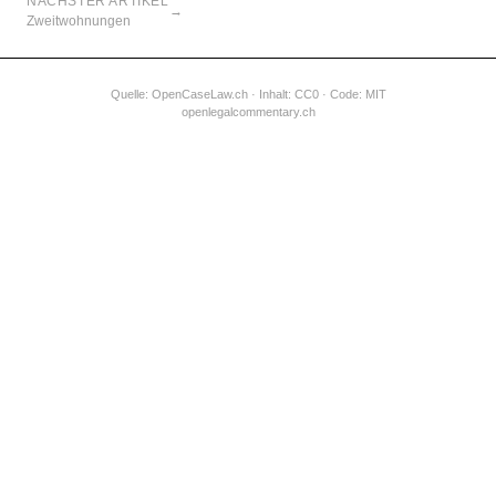
NÄCHSTER ARTIKEL
→
Zweitwohnungen
Quelle:
OpenCaseLaw.ch
· Inhalt: CC0 · Code: MIT
openlegalcommentary.ch