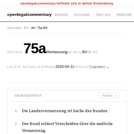
openlegalcommentary befindet sich in aktiver Entwicklung.
openlegalcommentary
Gesetze
Konzepte
Über uns
Methodik
Startseite
/
BV
/
Art. 75a BV
75a
Vermessung
BV
SR 101
ARTIKEL
GESETZ
2026-04-11
Originaltext →
LETZTE AKTUALISIERUNG
FEDLEX
GESETZESTEXT
Fedlex ↗
Die Landesvermessung ist Sache des Bundes.
1
Der Bund erlässt Vorschriften über die amtliche
2
Vermessung.